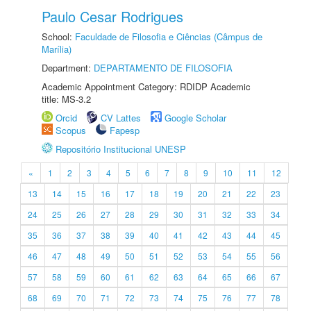
Paulo Cesar Rodrigues
School:
Faculdade de Filosofia e Ciências (Câmpus de
Marília)
Department:
DEPARTAMENTO DE FILOSOFIA
Academic Appointment Category: RDIDP Academic
title: MS-3.2
Orcid
CV Lattes
Google Scholar
Scopus
Fapesp
Repositório Institucional UNESP
«
1
2
3
4
5
6
7
8
9
10
11
12
13
14
15
16
17
18
19
20
21
22
23
24
25
26
27
28
29
30
31
32
33
34
35
36
37
38
39
40
41
42
43
44
45
46
47
48
49
50
51
52
53
54
55
56
57
58
59
60
61
62
63
64
65
66
67
68
69
70
71
72
73
74
75
76
77
78