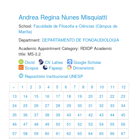
Andrea Regina Nunes Misquiatti
School:
Faculdade de Filosofia e Ciências (Câmpus de
Marília)
Department:
DEPARTAMENTO DE FONOAUDIOLOGIA
Academic Appointment Category: RDIDP Academic
title: MS-3.2
Orcid
CV Lattes
Google Scholar
Scopus
Fapesp
Dimensions
Repositório Institucional UNESP
«
1
2
3
4
5
6
7
8
9
10
11
12
13
14
15
16
17
18
19
20
21
22
23
24
25
26
27
28
29
30
31
32
33
34
35
36
37
38
39
40
41
42
43
44
45
46
47
48
49
50
51
52
53
54
55
56
57
58
59
60
61
62
63
64
65
66
67