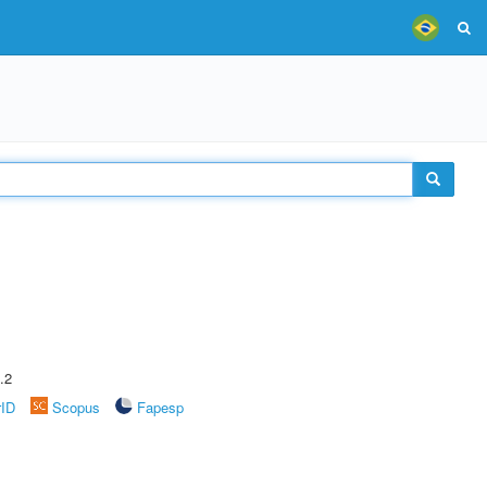
.2
rID
Scopus
Fapesp