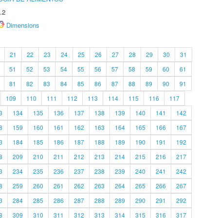
.2
Dimensions
21
22
23
24
25
26
27
28
29
30
31
51
52
53
54
55
56
57
58
59
60
61
81
82
83
84
85
86
87
88
89
90
91
109
110
111
112
113
114
115
116
117
3
134
135
136
137
138
139
140
141
142
8
159
160
161
162
163
164
165
166
167
3
184
185
186
187
188
189
190
191
192
8
209
210
211
212
213
214
215
216
217
3
234
235
236
237
238
239
240
241
242
8
259
260
261
262
263
264
265
266
267
3
284
285
286
287
288
289
290
291
292
8
309
310
311
312
313
314
315
316
317