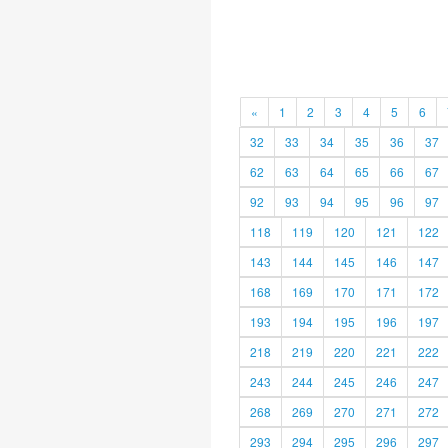
«
1
2
3
4
5
6
32
33
34
35
36
37
62
63
64
65
66
67
92
93
94
95
96
97
118
119
120
121
122
143
144
145
146
147
168
169
170
171
172
193
194
195
196
197
218
219
220
221
222
243
244
245
246
247
268
269
270
271
272
293
294
295
296
297