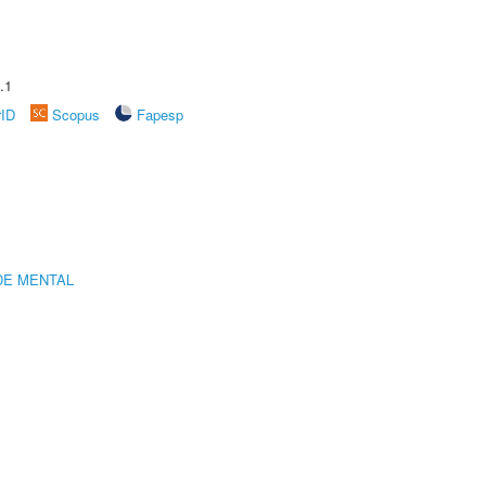
.1
rID
Scopus
Fapesp
DE MENTAL