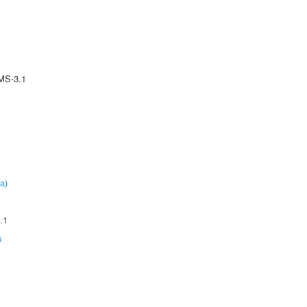
MS-3.1
a)
.1
s