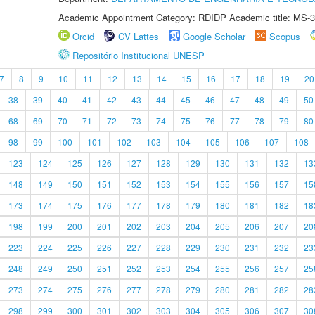
Academic Appointment Category: RDIDP Academic title: MS-3
Orcid
CV Lattes
Google Scholar
Scopus
Repositório Institucional UNESP
7
8
9
10
11
12
13
14
15
16
17
18
19
20
38
39
40
41
42
43
44
45
46
47
48
49
50
68
69
70
71
72
73
74
75
76
77
78
79
80
98
99
100
101
102
103
104
105
106
107
108
123
124
125
126
127
128
129
130
131
132
13
148
149
150
151
152
153
154
155
156
157
15
173
174
175
176
177
178
179
180
181
182
18
198
199
200
201
202
203
204
205
206
207
20
223
224
225
226
227
228
229
230
231
232
23
248
249
250
251
252
253
254
255
256
257
25
273
274
275
276
277
278
279
280
281
282
28
298
299
300
301
302
303
304
305
306
307
30