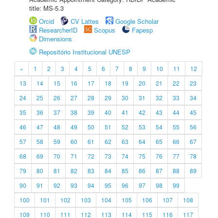
title: MS-5.3
Orcid
CV Lattes
Google Scholar
ResearcherID
Scopus
Fapesp
Dimensions
Repositório Institucional UNESP
«
1
2
3
4
5
6
7
8
9
10
11
12
13
14
15
16
17
18
19
20
21
22
23
24
25
26
27
28
29
30
31
32
33
34
35
36
37
38
39
40
41
42
43
44
45
46
47
48
49
50
51
52
53
54
55
56
57
58
59
60
61
62
63
64
65
66
67
68
69
70
71
72
73
74
75
76
77
78
79
80
81
82
83
84
85
86
87
88
89
90
91
92
93
94
95
96
97
98
99
100
101
102
103
104
105
106
107
108
109
110
111
112
113
114
115
116
117