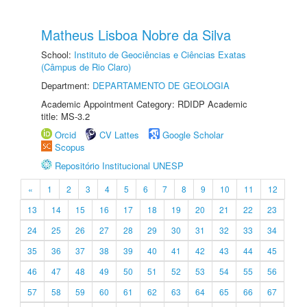
Matheus Lisboa Nobre da Silva
School:
Instituto de Geociências e Ciências Exatas
(Câmpus de Rio Claro)
Department:
DEPARTAMENTO DE GEOLOGIA
Academic Appointment Category: RDIDP Academic
title: MS-3.2
Orcid
CV Lattes
Google Scholar
Scopus
Repositório Institucional UNESP
«
1
2
3
4
5
6
7
8
9
10
11
12
13
14
15
16
17
18
19
20
21
22
23
24
25
26
27
28
29
30
31
32
33
34
35
36
37
38
39
40
41
42
43
44
45
46
47
48
49
50
51
52
53
54
55
56
57
58
59
60
61
62
63
64
65
66
67