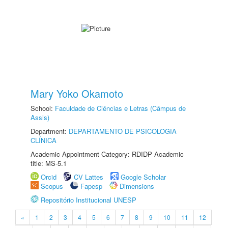
Mary Yoko Okamoto
School:
Faculdade de Ciências e Letras (Câmpus de
Assis)
Department:
DEPARTAMENTO DE PSICOLOGIA
CLÍNICA
Academic Appointment Category: RDIDP Academic
title: MS-5.1
Orcid
CV Lattes
Google Scholar
Scopus
Fapesp
Dimensions
Repositório Institucional UNESP
«
1
2
3
4
5
6
7
8
9
10
11
12