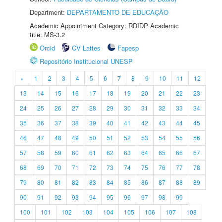
Department:
DEPARTAMENTO DE EDUCAÇÃO
Academic Appointment Category: RDIDP Academic
title: MS-3.2
Orcid
CV Lattes
Fapesp
Repositório Institucional UNESP
«
1
2
3
4
5
6
7
8
9
10
11
12
13
14
15
16
17
18
19
20
21
22
23
24
25
26
27
28
29
30
31
32
33
34
35
36
37
38
39
40
41
42
43
44
45
46
47
48
49
50
51
52
53
54
55
56
57
58
59
60
61
62
63
64
65
66
67
68
69
70
71
72
73
74
75
76
77
78
79
80
81
82
83
84
85
86
87
88
89
90
91
92
93
94
95
96
97
98
99
100
101
102
103
104
105
106
107
108