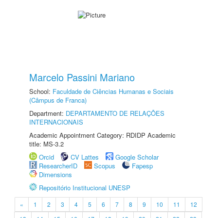
Marcelo Passini Mariano
School:
Faculdade de Ciências Humanas e Sociais
(Câmpus de Franca)
Department:
DEPARTAMENTO DE RELAÇÕES
INTERNACIONAIS
Academic Appointment Category: RDIDP Academic
title: MS-3.2
Orcid
CV Lattes
Google Scholar
ResearcherID
Scopus
Fapesp
Dimensions
Repositório Institucional UNESP
«
1
2
3
4
5
6
7
8
9
10
11
12