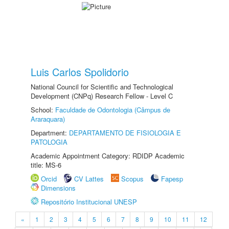
Luis Carlos Spolidorio
National Council for Scientific and Technological
Development (CNPq) Research Fellow - Level C
School:
Faculdade de Odontologia (Câmpus de
Araraquara)
Department:
DEPARTAMENTO DE FISIOLOGIA E
PATOLOGIA
Academic Appointment Category: RDIDP Academic
title: MS-6
Orcid
CV Lattes
Scopus
Fapesp
Dimensions
Repositório Institucional UNESP
«
1
2
3
4
5
6
7
8
9
10
11
12