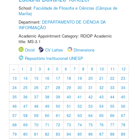
School:
Faculdade de Filosofia e Ciências (Câmpus de
Marília)
Department:
DEPARTAMENTO DE CIÊNCIA DA
INFORMAÇÃO
Academic Appointment Category: RDIDP Academic
title: MS-3.1
Orcid
CV Lattes
Dimensions
Repositório Institucional UNESP
«
1
2
3
4
5
6
7
8
9
10
11
12
13
14
15
16
17
18
19
20
21
22
23
24
25
26
27
28
29
30
31
32
33
34
35
36
37
38
39
40
41
42
43
44
45
46
47
48
49
50
51
52
53
54
55
56
57
58
59
60
61
62
63
64
65
66
67
68
69
70
71
72
73
74
75
76
77
78
79
80
81
82
83
84
85
86
87
88
89