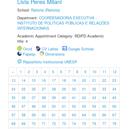
Livia Peres Milani
School:
Reitoria (Reitoria)
Department:
COORDENADORIA EXECUTIVA -
INSTITUTO DE POLÍTICAS PÚBLICAS E RELAÇÕES
INTERNACIONAIS
Academic Appointment Category: RDIPD Academic
title: 4
Orcid
CV Lattes
Google Scholar
Fapesp
Dimensions
Repositório Institucional UNESP
«
1
2
3
4
5
6
7
8
9
10
11
12
13
14
15
16
17
18
19
20
21
22
23
24
25
26
27
28
29
30
31
32
33
34
35
36
37
38
39
40
41
42
43
44
45
46
47
48
49
50
51
52
53
54
55
56
57
58
59
60
61
62
63
64
65
66
67
68
69
70
71
72
73
74
75
76
77
78