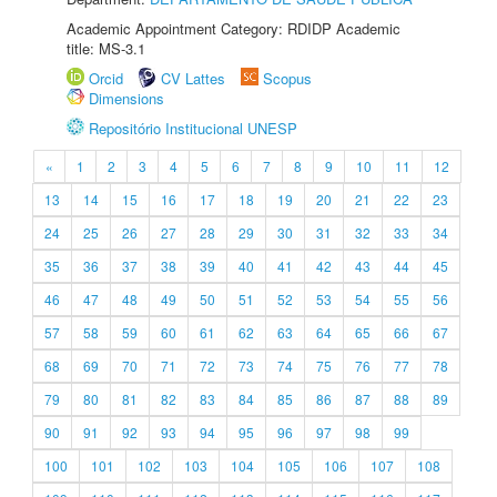
Academic Appointment Category: RDIDP Academic
title: MS-3.1
Orcid
CV Lattes
Scopus
Dimensions
Repositório Institucional UNESP
«
1
2
3
4
5
6
7
8
9
10
11
12
13
14
15
16
17
18
19
20
21
22
23
24
25
26
27
28
29
30
31
32
33
34
35
36
37
38
39
40
41
42
43
44
45
46
47
48
49
50
51
52
53
54
55
56
57
58
59
60
61
62
63
64
65
66
67
68
69
70
71
72
73
74
75
76
77
78
79
80
81
82
83
84
85
86
87
88
89
90
91
92
93
94
95
96
97
98
99
100
101
102
103
104
105
106
107
108