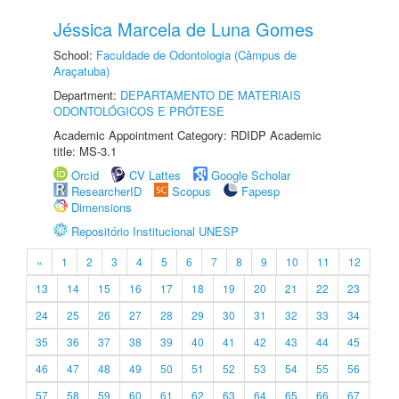
Jéssica Marcela de Luna Gomes
School:
Faculdade de Odontologia (Câmpus de
Araçatuba)
Department:
DEPARTAMENTO DE MATERIAIS
ODONTOLÓGICOS E PRÓTESE
Academic Appointment Category: RDIDP Academic
title: MS-3.1
Orcid
CV Lattes
Google Scholar
ResearcherID
Scopus
Fapesp
Dimensions
Repositório Institucional UNESP
«
1
2
3
4
5
6
7
8
9
10
11
12
13
14
15
16
17
18
19
20
21
22
23
24
25
26
27
28
29
30
31
32
33
34
35
36
37
38
39
40
41
42
43
44
45
46
47
48
49
50
51
52
53
54
55
56
57
58
59
60
61
62
63
64
65
66
67