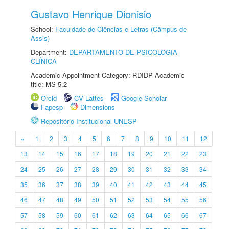
Gustavo Henrique Dionisio
School:
Faculdade de Ciências e Letras (Câmpus de
Assis)
Department:
DEPARTAMENTO DE PSICOLOGIA
CLÍNICA
Academic Appointment Category: RDIDP Academic
title: MS-5.2
Orcid
CV Lattes
Google Scholar
Fapesp
Dimensions
Repositório Institucional UNESP
«
1
2
3
4
5
6
7
8
9
10
11
12
13
14
15
16
17
18
19
20
21
22
23
24
25
26
27
28
29
30
31
32
33
34
35
36
37
38
39
40
41
42
43
44
45
46
47
48
49
50
51
52
53
54
55
56
57
58
59
60
61
62
63
64
65
66
67