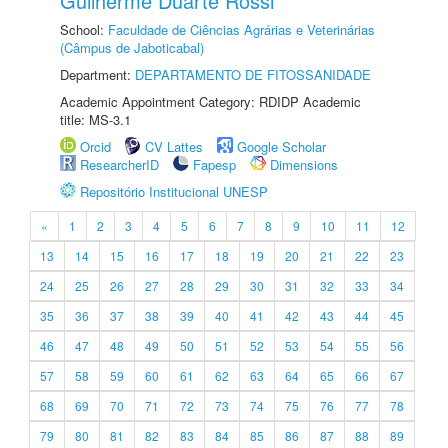
Guilherme Duarte Rossi
School:
Faculdade de Ciências Agrárias e Veterinárias
(Câmpus de Jaboticabal)
Department:
DEPARTAMENTO DE FITOSSANIDADE
Academic Appointment Category: RDIDP Academic
title: MS-3.1
Orcid
CV Lattes
Google Scholar
ResearcherID
Fapesp
Dimensions
Repositório Institucional UNESP
«
1
2
3
4
5
6
7
8
9
10
11
12
13
14
15
16
17
18
19
20
21
22
23
24
25
26
27
28
29
30
31
32
33
34
35
36
37
38
39
40
41
42
43
44
45
46
47
48
49
50
51
52
53
54
55
56
57
58
59
60
61
62
63
64
65
66
67
68
69
70
71
72
73
74
75
76
77
78
79
80
81
82
83
84
85
86
87
88
89