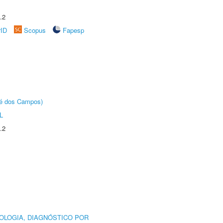
.2
rID
Scopus
Fapesp
sé dos Campos)
L
.2
OLOGIA, DIAGNÓSTICO POR