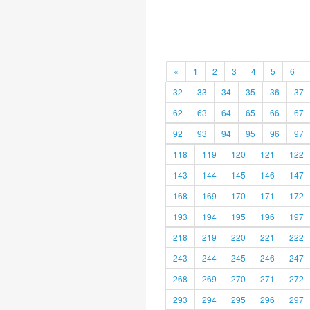
«
1
2
3
4
5
6
32
33
34
35
36
37
62
63
64
65
66
67
92
93
94
95
96
97
118
119
120
121
122
143
144
145
146
147
168
169
170
171
172
193
194
195
196
197
218
219
220
221
222
243
244
245
246
247
268
269
270
271
272
293
294
295
296
297