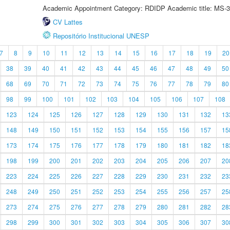
Academic Appointment Category: RDIDP Academic title: MS-3
CV Lattes
Repositório Institucional UNESP
7
8
9
10
11
12
13
14
15
16
17
18
19
20
38
39
40
41
42
43
44
45
46
47
48
49
50
68
69
70
71
72
73
74
75
76
77
78
79
80
98
99
100
101
102
103
104
105
106
107
108
123
124
125
126
127
128
129
130
131
132
13
148
149
150
151
152
153
154
155
156
157
15
173
174
175
176
177
178
179
180
181
182
18
198
199
200
201
202
203
204
205
206
207
20
223
224
225
226
227
228
229
230
231
232
23
248
249
250
251
252
253
254
255
256
257
25
273
274
275
276
277
278
279
280
281
282
28
298
299
300
301
302
303
304
305
306
307
30