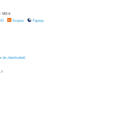
e: MS-6
rID
Scopus
Fapesp
s de Jaboticabal)
.1