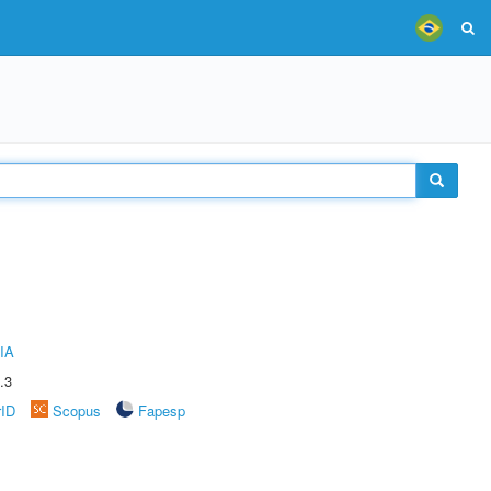
IA
.3
rID
Scopus
Fapesp