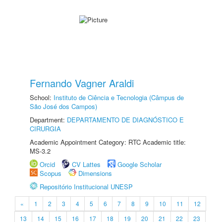
Fernando Vagner Araldi
School:
Instituto de Ciência e Tecnologia (Câmpus de
São José dos Campos)
Department:
DEPARTAMENTO DE DIAGNÓSTICO E
CIRURGIA
Academic Appointment Category: RTC Academic title:
MS-3.2
Orcid
CV Lattes
Google Scholar
Scopus
Dimensions
Repositório Institucional UNESP
«
1
2
3
4
5
6
7
8
9
10
11
12
13
14
15
16
17
18
19
20
21
22
23