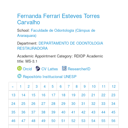
Fernanda Ferrari Esteves Torres
Carvalho
School:
Faculdade de Odontologia (Câmpus de
Araraquara)
Department:
DEPARTAMENTO DE ODONTOLOGIA
RESTAURADORA
Academic Appointment Category: RDIDP Academic
title: MS-3.1
Orcid
CV Lattes
ResearcherID
Repositório Institucional UNESP
«
1
2
3
4
5
6
7
8
9
10
11
12
13
14
15
16
17
18
19
20
21
22
23
24
25
26
27
28
29
30
31
32
33
34
35
36
37
38
39
40
41
42
43
44
45
46
47
48
49
50
51
52
53
54
55
56