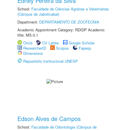
Edney Pereira da Silva
School:
Faculdade de Ciências Agrárias e Veterinárias
(Câmpus de Jaboticabal)
Department:
DEPARTAMENTO DE ZOOTECNIA
Academic Appointment Category: RDIDP Academic
title: MS-3.1
Orcid
CV Lattes
Google Scholar
ResearcherID
Scopus
Fapesp
Dimensions
Repositório Institucional UNESP
Edson Alves de Campos
School:
Faculdade de Odontologia (Câmpus de