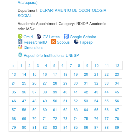
Araraquara)
Department:
DEPARTAMENTO DE ODONTOLOGIA
SOCIAL
Academic Appointment Category: RDIDP Academic
title: MS-6
Orcid
CV Lattes
Google Scholar
ResearcherID
Scopus
Fapesp
Dimensions
Repositório Institucional UNESP
«
1
2
3
4
5
6
7
8
9
10
11
12
13
14
15
16
17
18
19
20
21
22
23
24
25
26
27
28
29
30
31
32
33
34
35
36
37
38
39
40
41
42
43
44
45
46
47
48
49
50
51
52
53
54
55
56
57
58
59
60
61
62
63
64
65
66
67
68
69
70
71
72
73
74
75
76
77
78
79
80
81
82
83
84
85
86
87
88
89