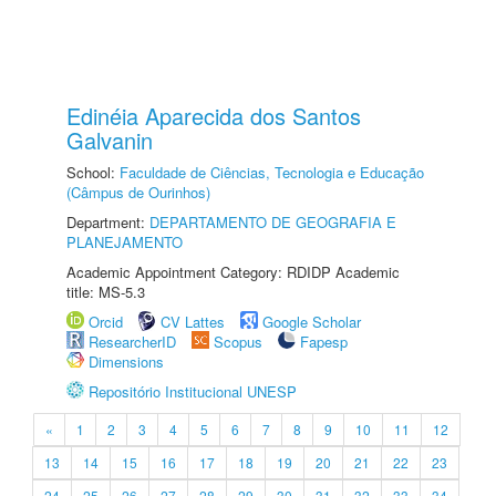
Edinéia Aparecida dos Santos
Galvanin
School:
Faculdade de Ciências, Tecnologia e Educação
(Câmpus de Ourinhos)
Department:
DEPARTAMENTO DE GEOGRAFIA E
PLANEJAMENTO
Academic Appointment Category: RDIDP Academic
title: MS-5.3
Orcid
CV Lattes
Google Scholar
ResearcherID
Scopus
Fapesp
Dimensions
Repositório Institucional UNESP
«
1
2
3
4
5
6
7
8
9
10
11
12
13
14
15
16
17
18
19
20
21
22
23
24
25
26
27
28
29
30
31
32
33
34