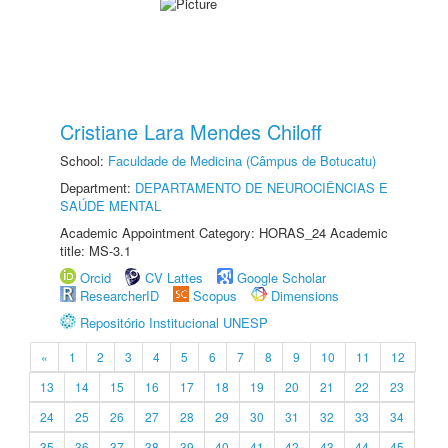
Cristiane Lara Mendes Chiloff
School:
Faculdade de Medicina (Câmpus de Botucatu)
Department:
DEPARTAMENTO DE NEUROCIÊNCIAS E
SAÚDE MENTAL
Academic Appointment Category: HORAS_24 Academic
title: MS-3.1
Orcid
CV Lattes
Google Scholar
ResearcherID
Scopus
Dimensions
Repositório Institucional UNESP
«
1
2
3
4
5
6
7
8
9
10
11
12
13
14
15
16
17
18
19
20
21
22
23
24
25
26
27
28
29
30
31
32
33
34
35
36
37
38
39
40
41
42
43
44
45