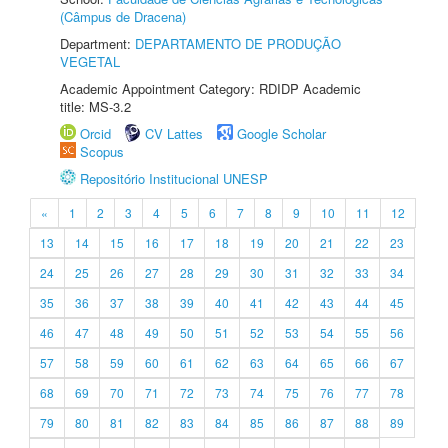
(Câmpus de Dracena)
Department:
DEPARTAMENTO DE PRODUÇÃO
VEGETAL
Academic Appointment Category: RDIDP Academic
title: MS-3.2
Orcid
CV Lattes
Google Scholar
Scopus
Repositório Institucional UNESP
«
1
2
3
4
5
6
7
8
9
10
11
12
13
14
15
16
17
18
19
20
21
22
23
24
25
26
27
28
29
30
31
32
33
34
35
36
37
38
39
40
41
42
43
44
45
46
47
48
49
50
51
52
53
54
55
56
57
58
59
60
61
62
63
64
65
66
67
68
69
70
71
72
73
74
75
76
77
78
79
80
81
82
83
84
85
86
87
88
89