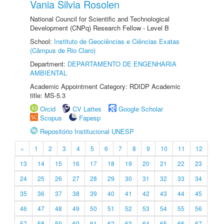
Vania Silvia Rosolen
National Council for Scientific and Technological
Development (CNPq) Research Fellow - Level B
School:
Instituto de Geociências e Ciências Exatas
(Câmpus de Rio Claro)
Department:
DEPARTAMENTO DE ENGENHARIA
AMBIENTAL
Academic Appointment Category: RDIDP Academic
title: MS-5.3
Orcid
CV Lattes
Google Scholar
Scopus
Fapesp
Repositório Institucional UNESP
«
1
2
3
4
5
6
7
8
9
10
11
12
13
14
15
16
17
18
19
20
21
22
23
24
25
26
27
28
29
30
31
32
33
34
35
36
37
38
39
40
41
42
43
44
45
46
47
48
49
50
51
52
53
54
55
56
57
58
59
60
61
62
63
64
65
66
67