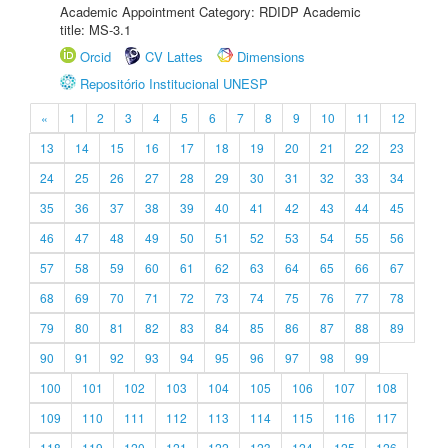
Academic Appointment Category: RDIDP Academic
title: MS-3.1
Orcid
CV Lattes
Dimensions
Repositório Institucional UNESP
«
1
2
3
4
5
6
7
8
9
10
11
12
13
14
15
16
17
18
19
20
21
22
23
24
25
26
27
28
29
30
31
32
33
34
35
36
37
38
39
40
41
42
43
44
45
46
47
48
49
50
51
52
53
54
55
56
57
58
59
60
61
62
63
64
65
66
67
68
69
70
71
72
73
74
75
76
77
78
79
80
81
82
83
84
85
86
87
88
89
90
91
92
93
94
95
96
97
98
99
100
101
102
103
104
105
106
107
108
109
110
111
112
113
114
115
116
117
118
119
120
121
122
123
124
125
126