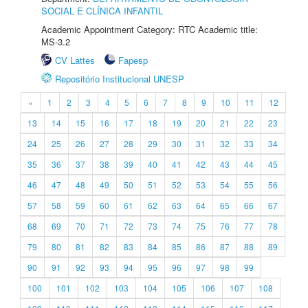
SOCIAL E CLÍNICA INFANTIL
Academic Appointment Category: RTC Academic title:
MS-3.2
CV Lattes
Fapesp
Repositório Institucional UNESP
«
1
2
3
4
5
6
7
8
9
10
11
12
13
14
15
16
17
18
19
20
21
22
23
24
25
26
27
28
29
30
31
32
33
34
35
36
37
38
39
40
41
42
43
44
45
46
47
48
49
50
51
52
53
54
55
56
57
58
59
60
61
62
63
64
65
66
67
68
69
70
71
72
73
74
75
76
77
78
79
80
81
82
83
84
85
86
87
88
89
90
91
92
93
94
95
96
97
98
99
100
101
102
103
104
105
106
107
108