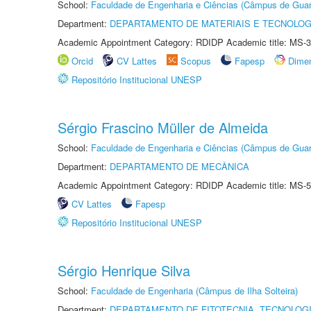
School:
Faculdade de Engenharia e Ciências (Câmpus de Guar
Department:
DEPARTAMENTO DE MATERIAIS E TECNOLOG
Academic Appointment Category: RDIDP Academic title: MS-3
Orcid
CV Lattes
Scopus
Fapesp
Dime
Repositório Institucional UNESP
Sérgio Frascino Müller de Almeida
School:
Faculdade de Engenharia e Ciências (Câmpus de Guar
Department:
DEPARTAMENTO DE MECÂNICA
Academic Appointment Category: RDIDP Academic title: MS-5
CV Lattes
Fapesp
Repositório Institucional UNESP
Sérgio Henrique Silva
School:
Faculdade de Engenharia (Câmpus de Ilha Solteira)
Department:
DEPARTAMENTO DE FITOTECNIA, TECNOLOGI