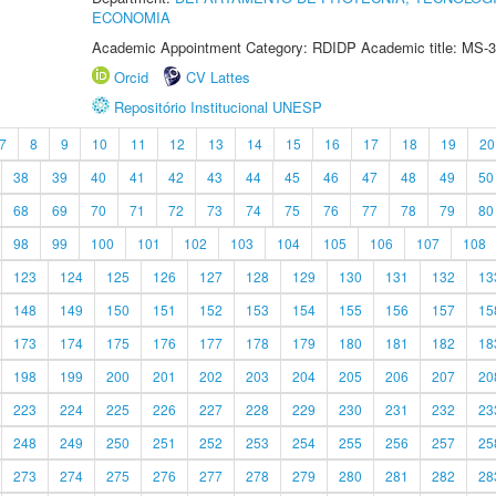
ECONOMIA
Academic Appointment Category: RDIDP Academic title: MS-3
Orcid
CV Lattes
Repositório Institucional UNESP
7
8
9
10
11
12
13
14
15
16
17
18
19
20
38
39
40
41
42
43
44
45
46
47
48
49
50
68
69
70
71
72
73
74
75
76
77
78
79
80
98
99
100
101
102
103
104
105
106
107
108
123
124
125
126
127
128
129
130
131
132
13
148
149
150
151
152
153
154
155
156
157
15
173
174
175
176
177
178
179
180
181
182
18
198
199
200
201
202
203
204
205
206
207
20
223
224
225
226
227
228
229
230
231
232
23
248
249
250
251
252
253
254
255
256
257
25
273
274
275
276
277
278
279
280
281
282
28