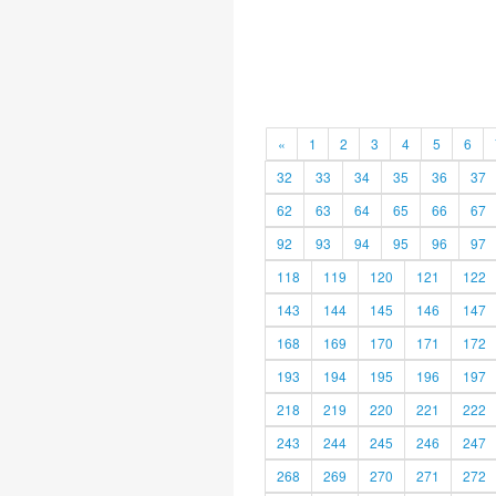
«
1
2
3
4
5
6
32
33
34
35
36
37
62
63
64
65
66
67
92
93
94
95
96
97
118
119
120
121
122
143
144
145
146
147
168
169
170
171
172
193
194
195
196
197
218
219
220
221
222
243
244
245
246
247
268
269
270
271
272