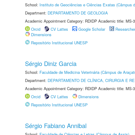
School:
Instituto de Geociências e Ciências Exatas (Câmpus d
Department:
DEPARTAMENTO DE GEOLOGIA
Academic Appointment Category: RDIDP Academic title: MS-3
Orcid
CV Lattes
Google Scholar
Researche
Dimensions
Repositório Institucional UNESP
Sérgio Diniz Garcia
School:
Faculdade de Medicina Veterinária (Câmpus de Araçat
Department:
DEPARTAMENTO DE CLÍNICA, CIRURGIA E 
Academic Appointment Category: RDIDP Academic title: MS-3
Orcid
CV Lattes
Dimensions
Repositório Institucional UNESP
Sérgio Fabiano Annibal
School:
Faculdade de Ciências e Letras (Câmpus de Assis)