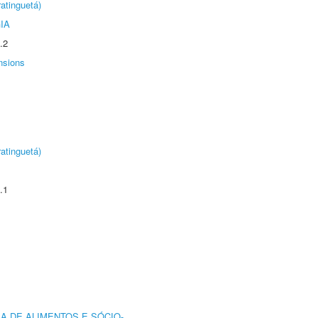
atinguetá)
IA
.2
nsions
atinguetá)
.1
A DE ALIMENTOS E SÓCIO-