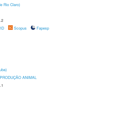
e Rio Claro)
.2
rID
Scopus
Fapesp
uba)
REPRODUÇÃO ANIMAL
.1