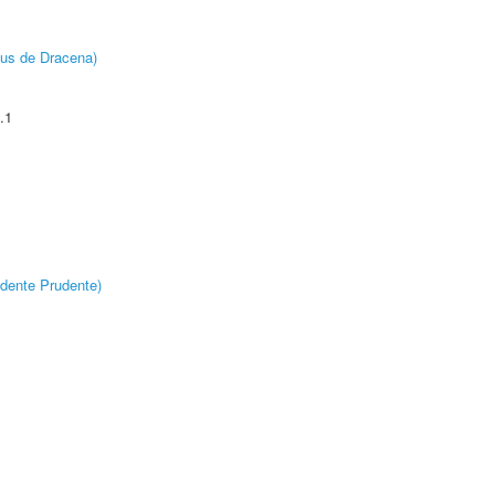
pus de Dracena)
.1
dente Prudente)