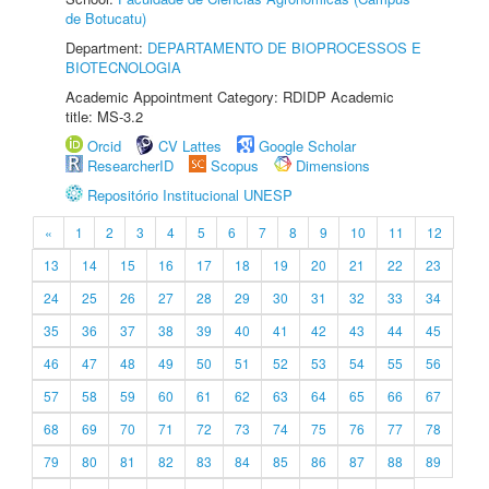
de Botucatu)
Department:
DEPARTAMENTO DE BIOPROCESSOS E
BIOTECNOLOGIA
Academic Appointment Category: RDIDP Academic
title: MS-3.2
Orcid
CV Lattes
Google Scholar
ResearcherID
Scopus
Dimensions
Repositório Institucional UNESP
«
1
2
3
4
5
6
7
8
9
10
11
12
13
14
15
16
17
18
19
20
21
22
23
24
25
26
27
28
29
30
31
32
33
34
35
36
37
38
39
40
41
42
43
44
45
46
47
48
49
50
51
52
53
54
55
56
57
58
59
60
61
62
63
64
65
66
67
68
69
70
71
72
73
74
75
76
77
78
79
80
81
82
83
84
85
86
87
88
89