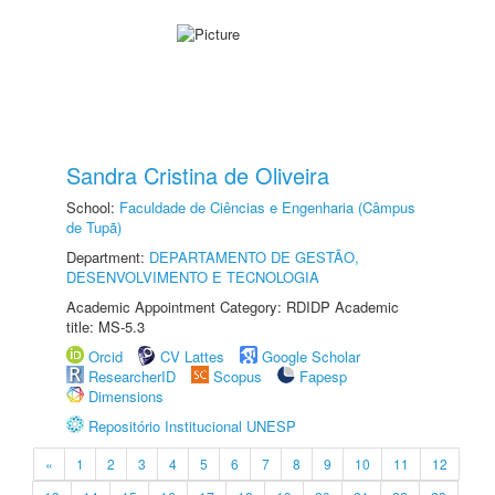
Sandra Cristina de Oliveira
School:
Faculdade de Ciências e Engenharia (Câmpus
de Tupã)
Department:
DEPARTAMENTO DE GESTÃO,
DESENVOLVIMENTO E TECNOLOGIA
Academic Appointment Category: RDIDP Academic
title: MS-5.3
Orcid
CV Lattes
Google Scholar
ResearcherID
Scopus
Fapesp
Dimensions
Repositório Institucional UNESP
«
1
2
3
4
5
6
7
8
9
10
11
12