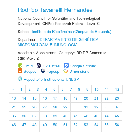
Rodrigo Tavanelli Hernandes
National Council for Scientific and Technological
Development (CNPq) Research Fellow - Level C
School:
Instituto de Biociências (Câmpus de Botucatu)
Department:
DEPARTAMENTO DE GENÉTICA,
MICROBIOLOGIA E IMUNOLOGIA
Academic Appointment Category: RDIDP Academic
title: MS-5.2
Orcid
CV Lattes
Google Scholar
Scopus
Fapesp
Dimensions
Repositório Institucional UNESP
«
1
2
3
4
5
6
7
8
9
10
11
12
13
14
15
16
17
18
19
20
21
22
23
24
25
26
27
28
29
30
31
32
33
34
35
36
37
38
39
40
41
42
43
44
45
46
47
48
49
50
51
52
53
54
55
56