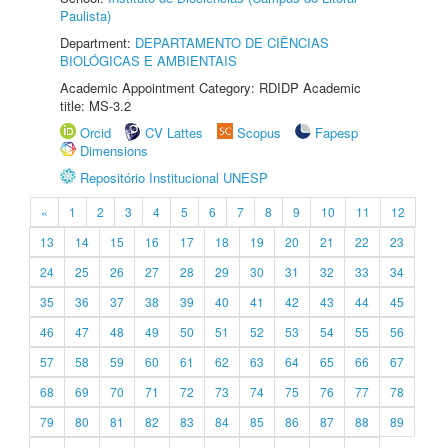
Paulista)
Department:
DEPARTAMENTO DE CIÊNCIAS
BIOLÓGICAS E AMBIENTAIS
Academic Appointment Category: RDIDP Academic
title: MS-3.2
Orcid
CV Lattes
Scopus
Fapesp
Dimensions
Repositório Institucional UNESP
«
1
2
3
4
5
6
7
8
9
10
11
12
13
14
15
16
17
18
19
20
21
22
23
24
25
26
27
28
29
30
31
32
33
34
35
36
37
38
39
40
41
42
43
44
45
46
47
48
49
50
51
52
53
54
55
56
57
58
59
60
61
62
63
64
65
66
67
68
69
70
71
72
73
74
75
76
77
78
79
80
81
82
83
84
85
86
87
88
89