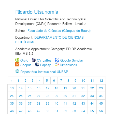
Ricardo Utsunomia
National Council for Scientific and Technological
Development (CNPq) Research Fellow - Level 2
School:
Faculdade de Ciências (Câmpus de Bauru)
Department:
DEPARTAMENTO DE CIÊNCIAS
BIOLÓGICAS
Academic Appointment Category: RDIDP Academic
title: MS-3.2
Orcid
CV Lattes
Google Scholar
Scopus
Fapesp
Dimensions
Repositório Institucional UNESP
«
1
2
3
4
5
6
7
8
9
10
11
12
13
14
15
16
17
18
19
20
21
22
23
24
25
26
27
28
29
30
31
32
33
34
35
36
37
38
39
40
41
42
43
44
45
46
47
48
49
50
51
52
53
54
55
56