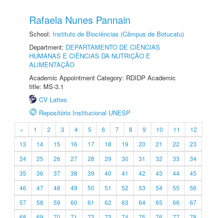
Rafaela Nunes Pannain
School:
Instituto de Biociências (Câmpus de Botucatu)
Department:
DEPARTAMENTO DE CIÊNCIAS
HUMANAS E CIÊNCIAS DA NUTRIÇÃO E
ALIMENTAÇÃO
Academic Appointment Category: RDIDP Academic
title: MS-3.1
CV Lattes
Repositório Institucional UNESP
«
1
2
3
4
5
6
7
8
9
10
11
12
13
14
15
16
17
18
19
20
21
22
23
24
25
26
27
28
29
30
31
32
33
34
35
36
37
38
39
40
41
42
43
44
45
46
47
48
49
50
51
52
53
54
55
56
57
58
59
60
61
62
63
64
65
66
67
68
69
70
71
72
73
74
75
76
77
78