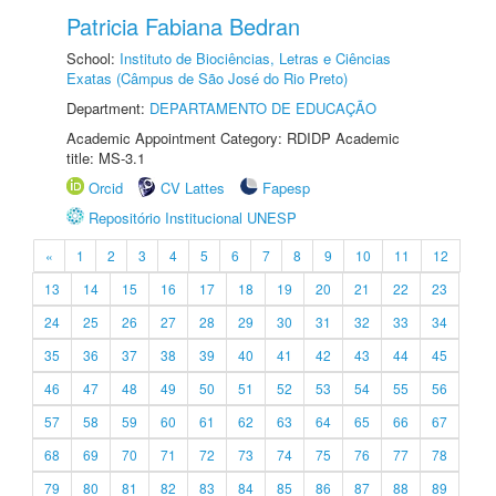
Patricia Fabiana Bedran
School:
Instituto de Biociências, Letras e Ciências
Exatas (Câmpus de São José do Rio Preto)
Department:
DEPARTAMENTO DE EDUCAÇÃO
Academic Appointment Category: RDIDP Academic
title: MS-3.1
Orcid
CV Lattes
Fapesp
Repositório Institucional UNESP
«
1
2
3
4
5
6
7
8
9
10
11
12
13
14
15
16
17
18
19
20
21
22
23
24
25
26
27
28
29
30
31
32
33
34
35
36
37
38
39
40
41
42
43
44
45
46
47
48
49
50
51
52
53
54
55
56
57
58
59
60
61
62
63
64
65
66
67
68
69
70
71
72
73
74
75
76
77
78
79
80
81
82
83
84
85
86
87
88
89