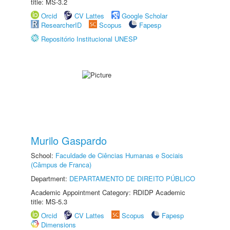
title: MS-3.2
Orcid
CV Lattes
Google Scholar
ResearcherID
Scopus
Fapesp
Repositório Institucional UNESP
Murilo Gaspardo
School:
Faculdade de Ciências Humanas e Sociais
(Câmpus de Franca)
Department:
DEPARTAMENTO DE DIREITO PÚBLICO
Academic Appointment Category: RDIDP Academic
title: MS-5.3
Orcid
CV Lattes
Scopus
Fapesp
Dimensions