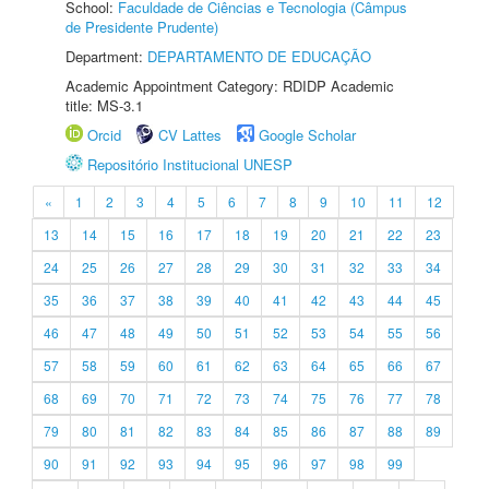
School:
Faculdade de Ciências e Tecnologia (Câmpus
de Presidente Prudente)
Department:
DEPARTAMENTO DE EDUCAÇÃO
Academic Appointment Category: RDIDP Academic
title: MS-3.1
Orcid
CV Lattes
Google Scholar
Repositório Institucional UNESP
«
1
2
3
4
5
6
7
8
9
10
11
12
13
14
15
16
17
18
19
20
21
22
23
24
25
26
27
28
29
30
31
32
33
34
35
36
37
38
39
40
41
42
43
44
45
46
47
48
49
50
51
52
53
54
55
56
57
58
59
60
61
62
63
64
65
66
67
68
69
70
71
72
73
74
75
76
77
78
79
80
81
82
83
84
85
86
87
88
89
90
91
92
93
94
95
96
97
98
99