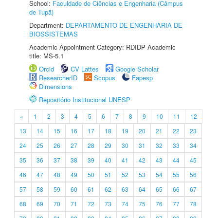
School:
Faculdade de Ciências e Engenharia (Câmpus
de Tupã)
Department:
DEPARTAMENTO DE ENGENHARIA DE
BIOSSISTEMAS
Academic Appointment Category: RDIDP Academic
title: MS-5.1
Orcid
CV Lattes
Google Scholar
ResearcherID
Scopus
Fapesp
Dimensions
Repositório Institucional UNESP
«
1
2
3
4
5
6
7
8
9
10
11
12
13
14
15
16
17
18
19
20
21
22
23
24
25
26
27
28
29
30
31
32
33
34
35
36
37
38
39
40
41
42
43
44
45
46
47
48
49
50
51
52
53
54
55
56
57
58
59
60
61
62
63
64
65
66
67
68
69
70
71
72
73
74
75
76
77
78