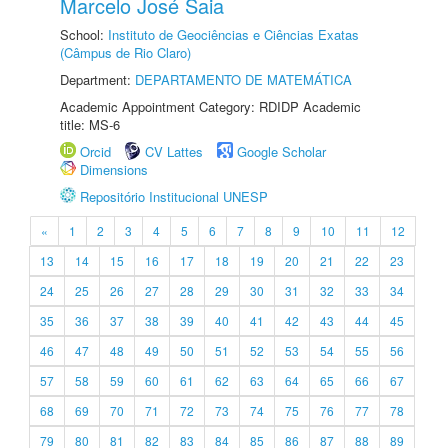
Marcelo José Saia
School:
Instituto de Geociências e Ciências Exatas
(Câmpus de Rio Claro)
Department:
DEPARTAMENTO DE MATEMÁTICA
Academic Appointment Category: RDIDP Academic
title: MS-6
Orcid
CV Lattes
Google Scholar
Dimensions
Repositório Institucional UNESP
«
1
2
3
4
5
6
7
8
9
10
11
12
13
14
15
16
17
18
19
20
21
22
23
24
25
26
27
28
29
30
31
32
33
34
35
36
37
38
39
40
41
42
43
44
45
46
47
48
49
50
51
52
53
54
55
56
57
58
59
60
61
62
63
64
65
66
67
68
69
70
71
72
73
74
75
76
77
78
79
80
81
82
83
84
85
86
87
88
89