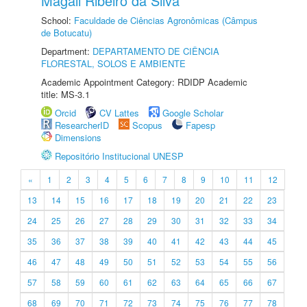
Magali Ribeiro da Silva
School:
Faculdade de Ciências Agronômicas (Câmpus
de Botucatu)
Department:
DEPARTAMENTO DE CIÊNCIA
FLORESTAL, SOLOS E AMBIENTE
Academic Appointment Category: RDIDP Academic
title: MS-3.1
Orcid
CV Lattes
Google Scholar
ResearcherID
Scopus
Fapesp
Dimensions
Repositório Institucional UNESP
«
1
2
3
4
5
6
7
8
9
10
11
12
13
14
15
16
17
18
19
20
21
22
23
24
25
26
27
28
29
30
31
32
33
34
35
36
37
38
39
40
41
42
43
44
45
46
47
48
49
50
51
52
53
54
55
56
57
58
59
60
61
62
63
64
65
66
67
68
69
70
71
72
73
74
75
76
77
78