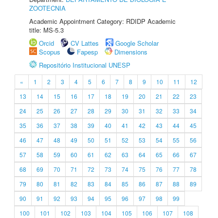
ZOOTECNIA
Academic Appointment Category: RDIDP Academic
title: MS-5.3
Orcid
CV Lattes
Google Scholar
Scopus
Fapesp
Dimensions
Repositório Institucional UNESP
«
1
2
3
4
5
6
7
8
9
10
11
12
13
14
15
16
17
18
19
20
21
22
23
24
25
26
27
28
29
30
31
32
33
34
35
36
37
38
39
40
41
42
43
44
45
46
47
48
49
50
51
52
53
54
55
56
57
58
59
60
61
62
63
64
65
66
67
68
69
70
71
72
73
74
75
76
77
78
79
80
81
82
83
84
85
86
87
88
89
90
91
92
93
94
95
96
97
98
99
100
101
102
103
104
105
106
107
108