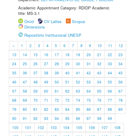
Academic Appointment Category: RDIDP Academic
title: MS-3.1
Orcid
CV Lattes
Scopus
Dimensions
Repositório Institucional UNESP
«
1
2
3
4
5
6
7
8
9
10
11
12
13
14
15
16
17
18
19
20
21
22
23
24
25
26
27
28
29
30
31
32
33
34
35
36
37
38
39
40
41
42
43
44
45
46
47
48
49
50
51
52
53
54
55
56
57
58
59
60
61
62
63
64
65
66
67
68
69
70
71
72
73
74
75
76
77
78
79
80
81
82
83
84
85
86
87
88
89
90
91
92
93
94
95
96
97
98
99
100
101
102
103
104
105
106
107
108