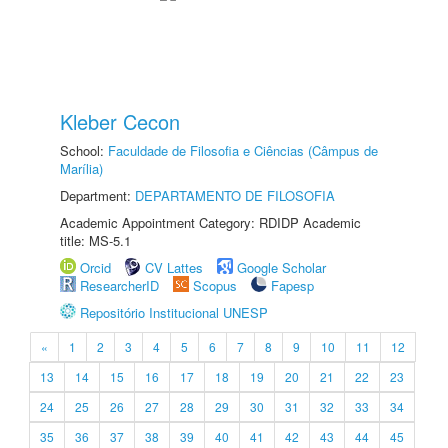
Kleber Cecon
School:
Faculdade de Filosofia e Ciências (Câmpus de
Marília)
Department:
DEPARTAMENTO DE FILOSOFIA
Academic Appointment Category: RDIDP Academic
title: MS-5.1
Orcid
CV Lattes
Google Scholar
ResearcherID
Scopus
Fapesp
Repositório Institucional UNESP
«
1
2
3
4
5
6
7
8
9
10
11
12
13
14
15
16
17
18
19
20
21
22
23
24
25
26
27
28
29
30
31
32
33
34
35
36
37
38
39
40
41
42
43
44
45