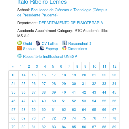
Ítalo Ribeiro Lemes
School:
Faculdade de Ciências e Tecnologia (Câmpus
de Presidente Prudente)
Department:
DEPARTAMENTO DE FISIOTERAPIA
Academic Appointment Category: RTC Academic title:
MS-3.2
Orcid
CV Lattes
ResearcherID
Scopus
Fapesp
Dimensions
Repositório Institucional UNESP
«
1
2
3
4
5
6
7
8
9
10
11
12
13
14
15
16
17
18
19
20
21
22
23
24
25
26
27
28
29
30
31
32
33
34
35
36
37
38
39
40
41
42
43
44
45
46
47
48
49
50
51
52
53
54
55
56
57
58
59
60
61
62
63
64
65
66
67
68
69
70
71
72
73
74
75
76
77
78
79
80
81
82
83
84
85
86
87
88
89