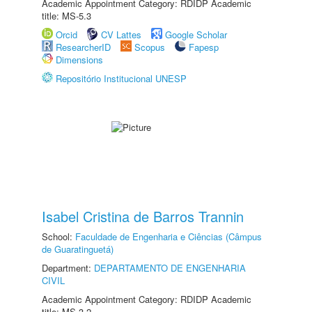
Academic Appointment Category: RDIDP Academic
title: MS-5.3
Orcid
CV Lattes
Google Scholar
ResearcherID
Scopus
Fapesp
Dimensions
Repositório Institucional UNESP
Isabel Cristina de Barros Trannin
School:
Faculdade de Engenharia e Ciências (Câmpus
de Guaratinguetá)
Department:
DEPARTAMENTO DE ENGENHARIA
CIVIL
Academic Appointment Category: RDIDP Academic
title: MS-3.2