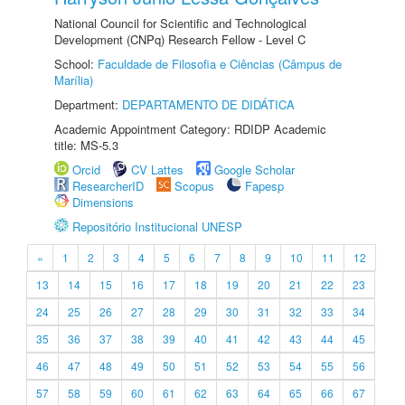
National Council for Scientific and Technological
Development (CNPq) Research Fellow - Level C
School:
Faculdade de Filosofia e Ciências (Câmpus de
Marília)
Department:
DEPARTAMENTO DE DIDÁTICA
Academic Appointment Category: RDIDP Academic
title: MS-5.3
Orcid
CV Lattes
Google Scholar
ResearcherID
Scopus
Fapesp
Dimensions
Repositório Institucional UNESP
«
1
2
3
4
5
6
7
8
9
10
11
12
13
14
15
16
17
18
19
20
21
22
23
24
25
26
27
28
29
30
31
32
33
34
35
36
37
38
39
40
41
42
43
44
45
46
47
48
49
50
51
52
53
54
55
56
57
58
59
60
61
62
63
64
65
66
67