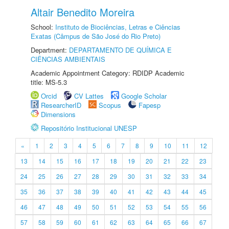
Altair Benedito Moreira
School:
Instituto de Biociências, Letras e Ciências
Exatas (Câmpus de São José do Rio Preto)
Department:
DEPARTAMENTO DE QUÍMICA E
CIÊNCIAS AMBIENTAIS
Academic Appointment Category: RDIDP Academic
title: MS-5.3
Orcid
CV Lattes
Google Scholar
ResearcherID
Scopus
Fapesp
Dimensions
Repositório Institucional UNESP
«
1
2
3
4
5
6
7
8
9
10
11
12
13
14
15
16
17
18
19
20
21
22
23
24
25
26
27
28
29
30
31
32
33
34
35
36
37
38
39
40
41
42
43
44
45
46
47
48
49
50
51
52
53
54
55
56
57
58
59
60
61
62
63
64
65
66
67