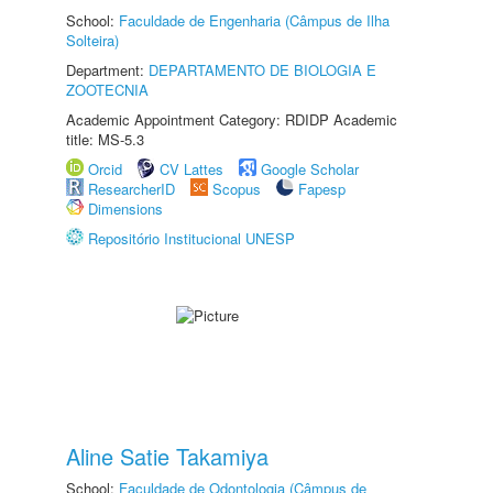
School:
Faculdade de Engenharia (Câmpus de Ilha
Solteira)
Department:
DEPARTAMENTO DE BIOLOGIA E
ZOOTECNIA
Academic Appointment Category: RDIDP Academic
title: MS-5.3
Orcid
CV Lattes
Google Scholar
ResearcherID
Scopus
Fapesp
Dimensions
Repositório Institucional UNESP
Aline Satie Takamiya
School:
Faculdade de Odontologia (Câmpus de