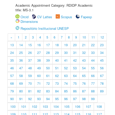
Academic Appointment Category: RDIDP Academic
title: MS-3.1
Orcid
CV Lattes
Scopus
Fapesp
Dimensions
Repositório Institucional UNESP
«
1
2
3
4
5
6
7
8
9
10
11
12
13
14
15
16
17
18
19
20
21
22
23
24
25
26
27
28
29
30
31
32
33
34
35
36
37
38
39
40
41
42
43
44
45
46
47
48
49
50
51
52
53
54
55
56
57
58
59
60
61
62
63
64
65
66
67
68
69
70
71
72
73
74
75
76
77
78
79
80
81
82
83
84
85
86
87
88
89
90
91
92
93
94
95
96
97
98
99
100
101
102
103
104
105
106
107
108
109
110
111
112
113
114
115
116
117