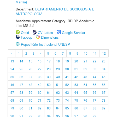
Marília)
Department:
DEPARTAMENTO DE SOCIOLOGIA E
ANTROPOLOGIA
Academic Appointment Category: RDIDP Academic
title: MS-3.2
Orcid
CV Lattes
Google Scholar
Fapesp
Dimensions
Repositório Institucional UNESP
«
1
2
3
4
5
6
7
8
9
10
11
12
13
14
15
16
17
18
19
20
21
22
23
24
25
26
27
28
29
30
31
32
33
34
35
36
37
38
39
40
41
42
43
44
45
46
47
48
49
50
51
52
53
54
55
56
57
58
59
60
61
62
63
64
65
66
67
68
69
70
71
72
73
74
75
76
77
78
79
80
81
82
83
84
85
86
87
88
89
90
91
92
93
94
95
96
97
98
99