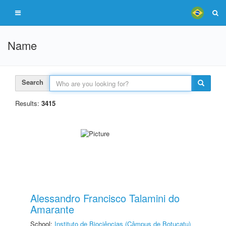
Name
Search
Results:
3415
Alessandro Francisco Talamini do
Amarante
School:
Instituto de Biociências (Câmpus de Botucatu)