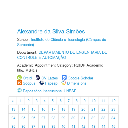
Alexandre da Silva Simões
School:
Instituto de Ciência e Tecnologia (Câmpus de
Sorocaba)
Department:
DEPARTAMENTO DE ENGENHARIA DE
CONTROLE E AUTOMAÇÃO
Academic Appointment Category: RDIDP Academic
title: MS-5.3
Orcid
CV Lattes
Google Scholar
Scopus
Fapesp
Dimensions
Repositório Institucional UNESP
«
1
2
3
4
5
6
7
8
9
10
11
12
13
14
15
16
17
18
19
20
21
22
23
24
25
26
27
28
29
30
31
32
33
34
35
36
37
38
39
40
41
42
43
44
45