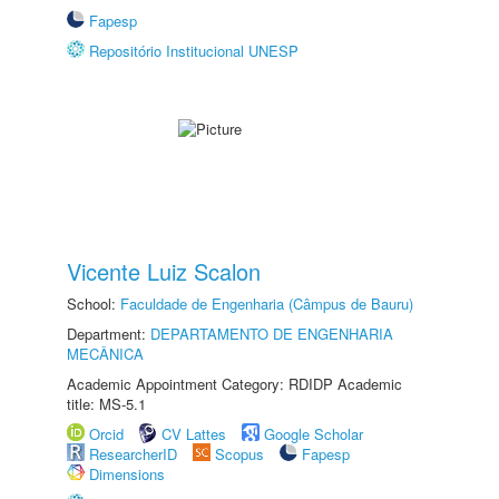
Fapesp
Repositório Institucional UNESP
Vicente Luiz Scalon
School:
Faculdade de Engenharia (Câmpus de Bauru)
Department:
DEPARTAMENTO DE ENGENHARIA
MECÂNICA
Academic Appointment Category: RDIDP Academic
title: MS-5.1
Orcid
CV Lattes
Google Scholar
ResearcherID
Scopus
Fapesp
Dimensions