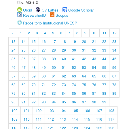
title: MS-3.2
Orcid
CV Lattes
Google Scholar
ResearcherID
Scopus
Repositório Institucional UNESP
«
1
2
3
4
5
6
7
8
9
10
11
12
13
14
15
16
17
18
19
20
21
22
23
24
25
26
27
28
29
30
31
32
33
34
35
36
37
38
39
40
41
42
43
44
45
46
47
48
49
50
51
52
53
54
55
56
57
58
59
60
61
62
63
64
65
66
67
68
69
70
71
72
73
74
75
76
77
78
79
80
81
82
83
84
85
86
87
88
89
90
91
92
93
94
95
96
97
98
99
100
101
102
103
104
105
106
107
108
109
110
111
112
113
114
115
116
117
118
119
120
121
122
123
124
125
126