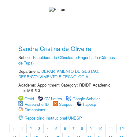
Sandra Cristina de Oliveira
School:
Faculdade de Ciências e Engenharia (Câmpus
de Tupã)
Department:
DEPARTAMENTO DE GESTÃO,
DESENVOLVIMENTO E TECNOLOGIA
Academic Appointment Category: RDIDP Academic
title: MS-5.3
Orcid
CV Lattes
Google Scholar
ResearcherID
Scopus
Fapesp
Dimensions
Repositório Institucional UNESP
«
1
2
3
4
5
6
7
8
9
10
11
12