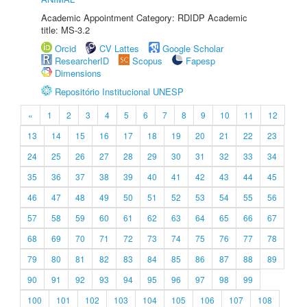
Academic Appointment Category: RDIDP Academic
title: MS-3.2
Orcid
CV Lattes
Google Scholar
ResearcherID
Scopus
Fapesp
Dimensions
Repositório Institucional UNESP
«
1
2
3
4
5
6
7
8
9
10
11
12
13
14
15
16
17
18
19
20
21
22
23
24
25
26
27
28
29
30
31
32
33
34
35
36
37
38
39
40
41
42
43
44
45
46
47
48
49
50
51
52
53
54
55
56
57
58
59
60
61
62
63
64
65
66
67
68
69
70
71
72
73
74
75
76
77
78
79
80
81
82
83
84
85
86
87
88
89
90
91
92
93
94
95
96
97
98
99
100
101
102
103
104
105
106
107
108